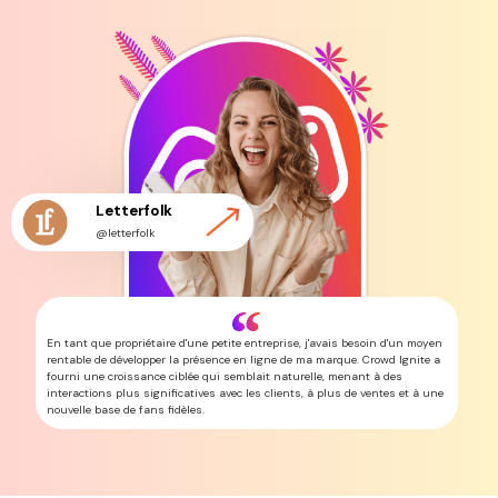
Letterfolk
@letterfolk
En tant que propriétaire d'une petite entreprise, j'avais besoin d'un moyen
rentable de développer la présence en ligne de ma marque. Crowd Ignite a
fourni une croissance ciblée qui semblait naturelle, menant à des
interactions plus significatives avec les clients, à plus de ventes et à une
nouvelle base de fans fidèles.