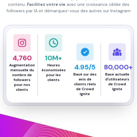
contenu.
Facilitez votre vie
avec une croissance ciblée des
followers par IA et démarquez-vous des autres sur Instagram
4,760
10
M+
Augmentation
Heures
4.95
/5
80,000
+
mensuelle du
économisées
Basé sur des
Base actuelle
nombre de
pour les
avis de
d'utilisateurs
followers
clients
clients réels
de Crowd
pour nos
de Crowd
Ignite
clients
Ignite