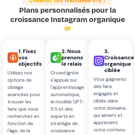
Comment cela fonctionne-t-il ?
Plans personnalisés pour la
croissance Instagram organique
1. Fixez
2. Nous
3.
vos
prenons
Croissance
objectifs
le relais
organique
ciblée
Utilisez nos
Crowd Ignite
Vous gagnerez
options de
s'appuie sur
des fans
ciblage
l'apprentissage
engagés et
avancées pour
automatique,
ciblés dans
trouver les
le modèle GPT-
votre domaine,
fans que vous
5.5 et des
qui aiment et
recherchez en
experts en
apprécient
fonction de
stratégie de
votre contenu
l'âge, de la
croissance