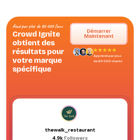
Aimé par plus de 80 000 fans
Démarrer
Crowd Ignite
Maintenant
obtient des
résultats pour
Apprécié par plus
votre marque
de 80 000 clients
spécifique
thewalk_restaurant
4.9k
Followers