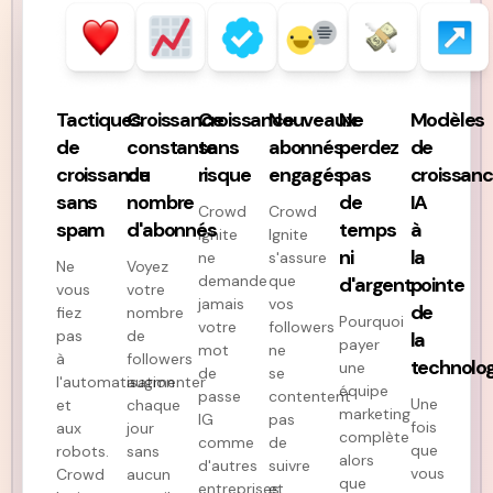
Tactiques
Croissance
Croissance
Nouveaux
Ne
Modèles
de
constante
sans
abonnés
perdez
de
croissance
du
risque
engagés
pas
croissan
sans
nombre
de
IA
Crowd
Crowd
spam
d'abonnés
temps
à
Ignite
Ignite
ni
la
ne
s'assure
Ne
Voyez
demande
que
d'argent
pointe
vous
votre
jamais
vos
de
fiez
nombre
Pourquoi
votre
followers
pas
de
la
payer
mot
ne
à
followers
technolog
une
de
se
l'automatisation
augmenter
équipe
passe
contentent
Une
et
chaque
marketing
IG
pas
fois
aux
jour
complète
comme
de
que
robots.
sans
alors
d'autres
suivre
vous
Crowd
aucun
que
entreprises,
et