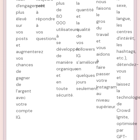
nous
plus
la
sexe,
d'engagement
prêt
faisons
de
quantité
la
plus
à
le
80
et
langue,
élevé
répondre
gros
000
la
les
sur
à
du
utilisateurs
qualité
centres
vos
vos
travail
à
de
d'intérêt,
posts
questions.
et
se
vos
les
et
vous
développer
followers
hashtags,
augmenterez
aidons
de
IG
etc.),
vos
à
manière
s'améliorer
détendez-
chances
faire
organique
en
vous
de
passer
et
quelques
et
gagner
votre
en
jours
laissez
de
Instagram
toute
seulement.
la
l'argent
au
sécurité.
technologi
avec
niveau
de
votre
supérieur.
Crowd
compte
Ignite,
IG.
optimisée
par
GPT-