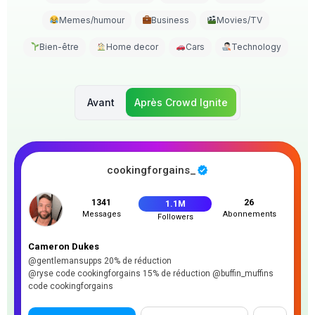
Memes/humour
Business
Movies/TV
Bien-être
Home decor
Cars
Technology
Avant
Après
Crowd Ignite
cookingforgains_
1341
26
1.1M
Messages
Abonnements
Followers
Cameron Dukes
@gentlemansupps 20% de réduction
@ryse code cookingforgains 15% de réduction @buffin_muffins
code cookingforgains