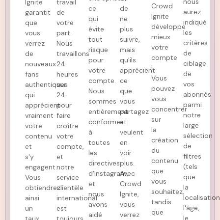
nous
Ignite
travail
Crowd
ce
de
aurez
garantit
de
Ignite
qui
ne
indiqué
que
votre
développe
évite
plus
les
vous
part.
mieux
tout
suivre,
critères
verrez
Nous
votre
risque
mais
de
de
travaillons
compte
pour
qu'ils
ciblage
nouveaux
24
!
votre
apprécient
de
fans
heures
Vous
compte.
ce
vos
authentiques
sur
pouvez
Nous
que
abonnés
qui
24
vous
sommes
vous
parmi
apprécient
pour
concentrer
entièrement
partagez
notre
vraiment
faire
sur
conformes
et
large
votre
croître
la
à
veulent
sélection
contenu
votre
création
toutes
en
de
et
compte,
du
les
voir
filtres
s'y
et
contenu
directives
plus.
(tels
engagent.
notre
que
d'Instagram,
Avec
que
Vous
service
vous
et
Crowd
la
obtiendrez
clientèle
souhaitez,
nous
Ignite,
localisation
ainsi
international
tandis
avons
vous
l'âge,
un
est
que
aidé
verrez
le
taux
toujours