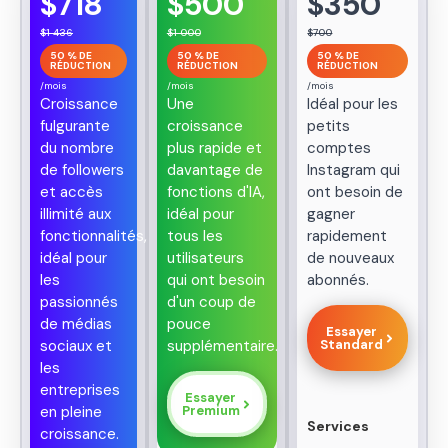
$
718
$
500
$
350
Guillaume Mache
Plan professionnel
$
1 436
$
1 000
$
700
50 % DE
50 % DE
50 % DE
RÉDUCTION
RÉDUCTION
RÉDUCTION
Sarah Klemens
/mois
/mois
/mois
Croissance
Une
Idéal pour les
Plan standard
fulgurante
croissance
petits
du nombre
plus rapide et
comptes
Ashley Taylor
de followers
davantage de
Instagram qui
Plan Premium
et accès
fonctions d'IA,
ont besoin de
illimité aux
idéal pour
gagner
Laura Noce
fonctionnalités,
tous les
rapidement
Plan professionnel
idéal pour
utilisateurs
de nouveaux
les
qui ont besoin
abonnés.
passionnés
d'un coup de
Frank Wright
de médias
pouce
Plan Premium
Essayer
sociaux et
supplémentaire.
Standard
les
Terrence Blanchard
entreprises
Essayer
Plan standard
en pleine
Premium
Services
croissance.