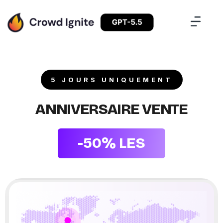
5 JOURS UNIQUEMENT
Frank Wright
Plan Premium
ANNIVERSAIRE VENTE
Terrence Blanchard
Plan standard
-50% LES
Franchesca Perce
Plan professionnel
Kristin Fuller
Plan standard