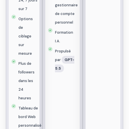
24, 7 jours
gestionnaire
sur 7
de compte
Options
personnel
de
Formation
ciblage
I.A.
sur
Propulsé
mesure
par
GPT-
Plus de
5.5
followers
dans les
24
heures
Tableau de
bord Web
personnalisé