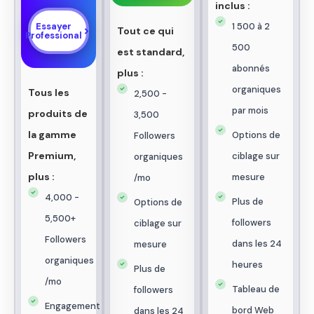
inclus :
Essayer
1 500 à 2
Tout ce qui
Professional
500
est standard,
abonnés
plus :
organiques
Tous les
2,500 -
par mois
produits de
3,500
la gamme
Options de
Followers
Premium,
ciblage sur
organiques
plus :
mesure
/mo
4,000 -
Plus de
Options de
5,500+
followers
ciblage sur
Followers
dans les 24
mesure
organiques
heures
Plus de
/mo
Tableau de
followers
Engagement
bord Web
dans les 24