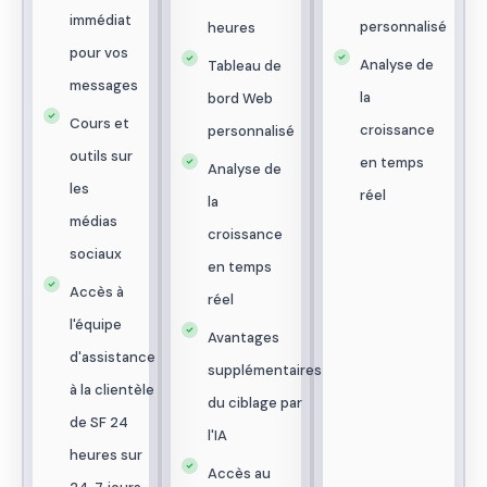
immédiat
personnalisé
heures
pour vos
Analyse de
Tableau de
messages
la
bord Web
Cours et
croissance
personnalisé
outils sur
en temps
Analyse de
les
réel
la
médias
croissance
sociaux
en temps
Accès à
réel
l'équipe
Avantages
d'assistance
supplémentaires
à la clientèle
du ciblage par
de SF 24
l'IA
heures sur
Accès au