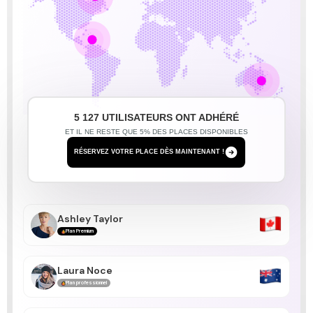
Tim Yin
Plan professionnel
Don Roche
Plan professionnel
Guillaume Mache
5 127 UTILISATEURS ONT ADHÉRÉ
Plan professionnel
ET IL NE RESTE QUE 5% DES PLACES DISPONIBLES
RÉSERVEZ VOTRE PLACE DÈS MAINTENANT !
Sarah Klemens
Plan standard
Ashley Taylor
Plan Premium
Laura Noce
Plan professionnel