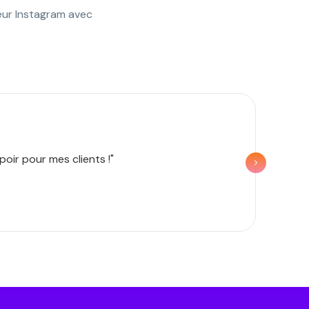
eur Instagram avec
Paul
oir pour mes clients !"
"Un 
quali