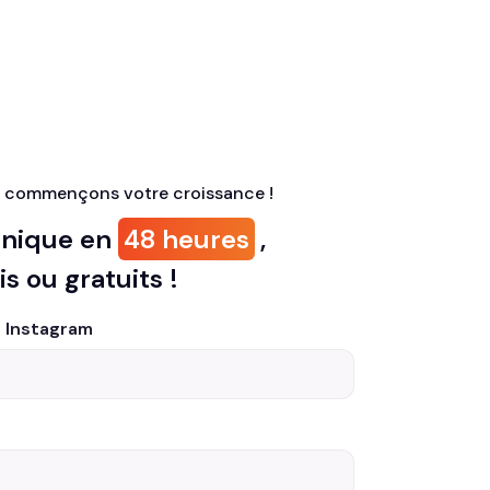
 commençons votre croissance !
anique en
48 heures
,
is ou gratuits !
r Instagram