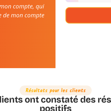
r mon compte, qui
ce de mon compte
Résultats pour les clients
lients ont constaté des rés
positifs