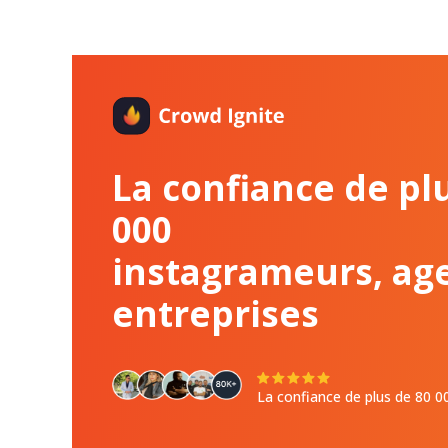
La confiance de pl
000
instagrameurs, ag
entreprises
La confiance de plus de 80 00