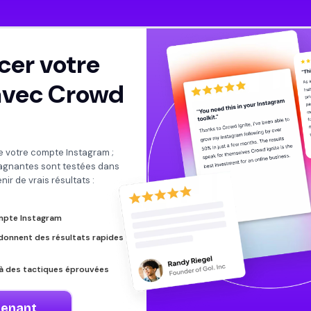
cer votre
avec Crowd
e votre compte Instagram ;
agnantes sont testées dans
ir de vrais résultats :
compte Instagram
donnent des résultats rapides
 à des tactiques éprouvées
tenant