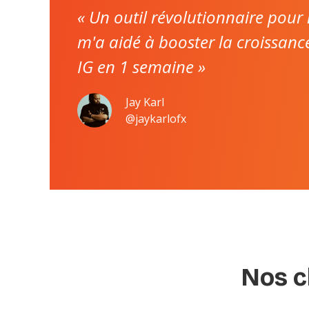
« Un outil révolutionnaire pou
m'a aidé à booster la croissan
IG en 1 semaine »
Jay Karl
@jaykarlofx
Nos c