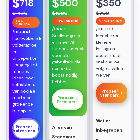
$
$
$
718
500
350
Guillaume Mache
Professioneel plan
$
1436
$
1000
$
700
50%
50% KORTING
50% KORTING
KORTING
Sarah Klemens
/maand
/maand
/maand
Standaard Plan
Snellere groei
Ideaal voor
Lachwekkende
en meer AI
kleinere
volgersgroei
functies, ideaal
Instagram-
Ashley Taylor
en
voor alle
accounts die
Premium Plan
onbeperkte
gebruikers die
snel nieuwe
toegang tot
een extra
volgers willen
functies,
Laura Noce
boost nodig
werven.
ideaal voor
Professioneel plan
hebben.
liefhebbers
van sociale
Probeer
Frank Wright
Standard
media en
Probeer
Premium
Premium Plan
groeiende
bedrijven
Terrence Blanchard
Wat er
Standaard Plan
Probeer
Alles van
inbegrepen
Professional
Standaard,
is: