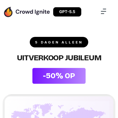
5 DAGEN ALLEEN
Frank Wright
Premium Plan
UITVERKOOP JUBILEUM
Terrence Blanchard
Standaard Plan
-50% OP
Franchesca Perce
Professioneel plan
Kristin Fuller
Standaard Plan