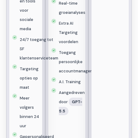
en tools
Real-time
voor
groeianalyses
sociale
Extra AI
media
Targeting
24/7 toegang tot
voordelen
SF
Toegang
klantenserviceteam
persoonlijke
Targeting
accountmanager
opties op
A.I. Training
maat
Aangedreven
Meer
door
GPT-
volgers
5.5
binnen 24
uur
Gepersonaliseerd