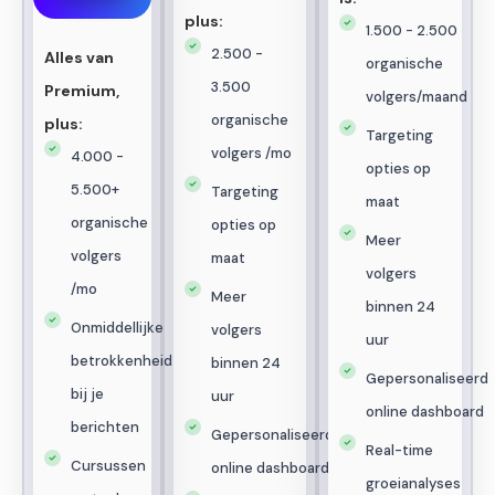
plus:
1.500 - 2.500
2.500 -
Alles van
organische
3.500
Premium,
volgers/maand
organische
plus:
Targeting
volgers /mo
4.000 -
opties op
5.500+
Targeting
maat
organische
opties op
Meer
volgers
maat
volgers
/mo
Meer
binnen 24
Onmiddellijke
volgers
uur
betrokkenheid
binnen 24
Gepersonaliseerd
bij je
uur
online dashboard
berichten
Gepersonaliseerd
Real-time
Cursussen
online dashboard
groeianalyses