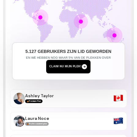
Tim Yin
Professioneel plan
Don Roche
Professioneel plan
Guillaume Mache
5.127 GEBRUIKERS ZIJN LID GEWORDEN
Professioneel plan
EN WE HEBBEN NOG MAAR 5% VAN DE PLEKKEN OVER
CLAIM NU MIJN PLEK!
Sarah Klemens
Standaard Plan
Ashley Taylor
Premium Plan
Laura Noce
Professioneel plan