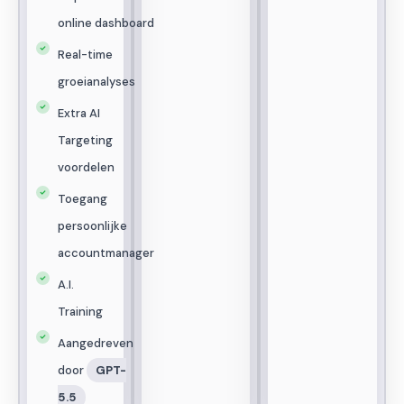
online dashboard
Real-time
groeianalyses
Extra AI
Targeting
voordelen
Toegang
persoonlijke
accountmanager
A.I.
Training
Aangedreven
door
GPT-
5.5