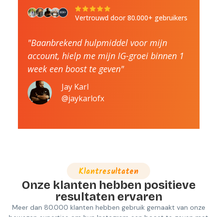
Vertrouwd door 80.000+ gebruikers
"Baanbrekend hulpmiddel voor mijn
account, hielp me mijn IG-groei binnen 1
week een boost te geven"
Jay Karl
@jaykarlofx
Klantresultaten
Onze klanten hebben positieve
resultaten ervaren
Meer dan 80.000 klanten hebben gebruik gemaakt van onze