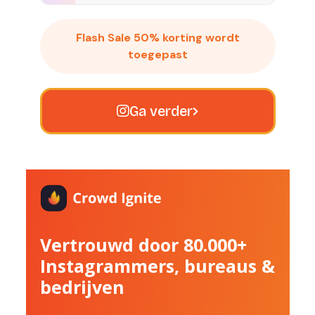
Flash Sale 50% korting wordt
toegepast
Ga verder
Vertrouwd door 80.000+
Instagrammers, bureaus &
bedrijven