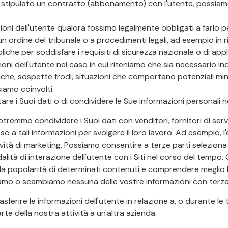
stipulato un contratto (abbonamento) con l'utente, possiamo 
oni dell'utente qualora fossimo legalmente obbligati a farlo per
n ordine del tribunale o a procedimenti legali, ad esempio in r
bliche per soddisfare i requisiti di sicurezza nazionale o di appl
zioni dell'utente nel caso in cui riteniamo che sia necessario 
itiche, sospette frodi, situazioni che comportano potenziali min
siamo coinvolti.
e i Suoi dati o di condividere le Sue informazioni personali ne
i. Potremmo condividere i Suoi dati con venditori, fornitori di ser
a tali informazioni per svolgere il loro lavoro. Ad esempio, l'el
e attività di marketing. Possiamo consentire a terze parti selezion
alità di interazione dell'utente con i Siti nel corso del tempo
re la popolarità di determinati contenuti e comprendere meglio l
iamo o scambiamo nessuna delle vostre informazioni con terze p
ferire le informazioni dell'utente in relazione a, o durante le t
rte della nostra attività a un'altra azienda.