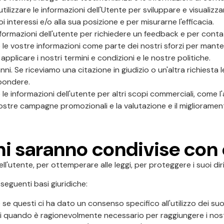
utilizzare le informazioni dell'Utente per sviluppare e visualiz
i interessi e/o alla sua posizione e per misurarne l'efficacia.
formazioni dell'utente per richiedere un feedback e per contatta
e le vostre informazioni come parte dei nostri sforzi per mantene
applicare i nostri termini e condizioni e le nostre politiche.
nni. Se riceviamo una citazione in giudizio o un'altra richiesta
pondere.
le informazioni dell'utente per altri scopi commerciali, come l'a
 nostre campagne promozionali e la valutazione e il miglioramento
ni saranno condivise con
l'utente, per ottemperare alle leggi, per proteggere i suoi dir
seguenti basi giuridiche:
se questi ci ha dato un consenso specifico all'utilizzo dei su
ati quando è ragionevolmente necessario per raggiungere i nostr