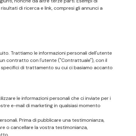
iunti, nonché da altre terze parti. Esempi di
isultati di ricerca e link, compresi gli annunci a
guito. Trattiamo le informazioni personali dell'utente
e un contratto con l'utente ("Contrattuale"), con il
vi specifici di trattamento su cui ci basiamo accanto
izzare le informazioni personali che ci inviate per i
nostre e-mail di marketing in qualsiasi momento
rsonali. Prima di pubblicare una testimonianza,
are o cancellare la vostra testimonianza,
atto.