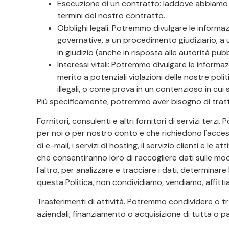
Esecuzione di un contratto: laddove abbiamo 
termini del nostro contratto.
Obblighi legali: Potremmo divulgare le informazi
governative, a un procedimento giudiziario, a u
in giudizio (anche in risposta alle autorità pub
Interessi vitali: Potremmo divulgare le informa
merito a potenziali violazioni delle nostre pol
illegali, o come prova in un contenzioso in cui 
Più specificamente, potremmo aver bisogno di trattar
Fornitori, consulenti e altri fornitori di servizi terz
per noi o per nostro conto e che richiedono l'accesso 
di e-mail, i servizi di hosting, il servizio clienti e l
che consentiranno loro di raccogliere dati sulle mod
l'altro, per analizzare e tracciare i dati, determina
questa Politica, non condividiamo, vendiamo, affitt
Trasferimenti di attività. Potremmo condividere o tras
aziendali, finanziamento o acquisizione di tutta o pa