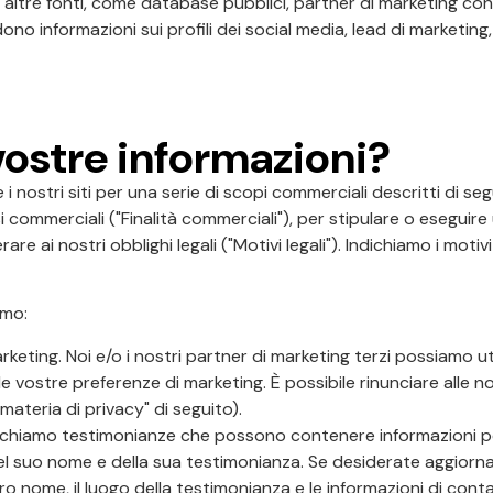
altre fonti, come database pubblici, partner di marketing cong
no informazioni sui profili dei social media, lead di marketing, r
vostre informazioni?
 i nostri siti per una serie di scopi commerciali descritti di se
ssi commerciali ("Finalità commerciali"), per stipulare o eseguir
 ai nostri obblighi legali ("Motivi legali"). Indichiamo i moti
amo:
keting. Noi e/o i nostri partner di marketing terzi possiamo util
le vostre preferenze di marketing. È possibile rinunciare alle 
 materia di privacy" di seguito).
blichiamo testimonianze che possono contenere informazioni pe
 del suo nome e della sua testimonianza. Se desiderate aggiorn
tro nome, il luogo della testimonianza e le informazioni di cont