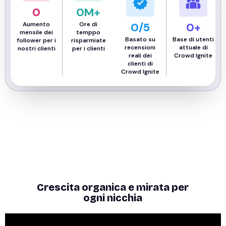
0
0
M+
Aumento
Ore di
0
/5
0
+
mensile dei
temppo
Basato su
Base di utenti
follower per i
risparmiate
recensioni
attuale di
nostri clienti
per i clienti
reali dei
Crowd Ignite
clienti di
Crowd Ignite
Crescita organica e mirata per
ogni nicchia