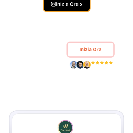
Inizia Ora
Amato da oltre 80.000 fan
Inizia Ora
Crowd Ignite
guida i risultati
per il vostro
Amato da oltre
80.000 clienti
marchio
specifico