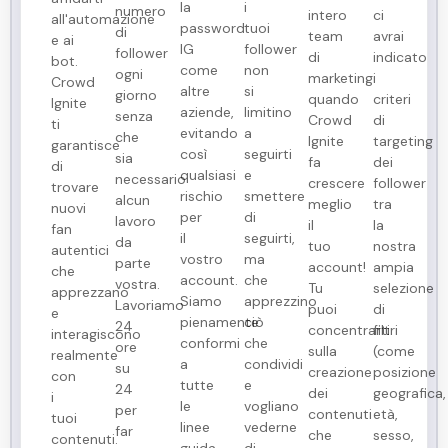
la
i
numero
intero
ci
all'automazione
password
tuoi
di
team
avrai
e ai
IG
follower
follower
di
indicato
bot.
come
non
ogni
marketing
i
Crowd
altre
si
giorno
quando
criteri
Ignite
aziende,
limitino
senza
Crowd
di
ti
evitando
a
che
Ignite
targeting
garantisce
così
seguirti
sia
fa
dei
di
qualsiasi
e
necessario
crescere
follower
trovare
rischio
smettere
alcun
meglio
tra
nuovi
per
di
lavoro
il
la
fan
il
seguirti,
da
tuo
nostra
autentici
vostro
ma
parte
account!
ampia
che
account.
che
vostra.
Tu
selezione
apprezzano
Siamo
apprezzino
Lavoriamo
puoi
di
e
pienamente
ciò
24
concentrarti
filtri
interagiscono
conformi
che
ore
sulla
(come
realmente
a
condividi
su
creazione
posizione
con
tutte
e
24
dei
geografica,
i
le
vogliano
per
contenuti
età,
tuoi
linee
vederne
far
che
sesso,
contenuti.
guida
di