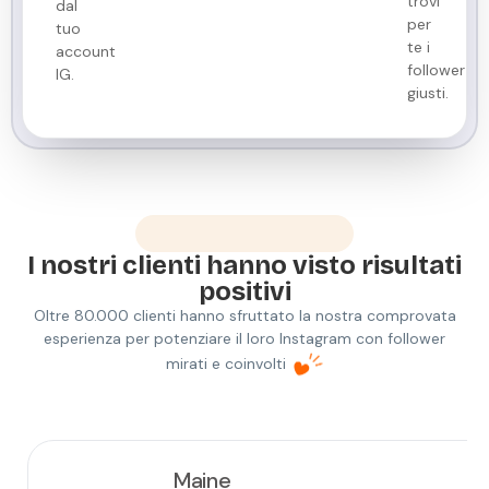
trovi
dal
per
tuo
te i
account
follower
IG.
giusti.
Risultati dei clienti
I nostri clienti hanno visto risultati
positivi
Oltre 80.000 clienti hanno sfruttato la nostra comprovata
esperienza per potenziare il loro Instagram con follower
mirati e coinvolti
Maine