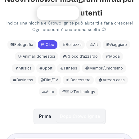
80,000+
utenti
Indica una nicchia e Crowd Ignite può aiutarti a farla crescere!
Ogni account è una buona scelta 😊.
📷Fotografia
🍔 Cibo
💄Bellezza
🎨Art
🌍Viaggiare
🐶 Animali domestici
🎮 Gioco d'azzardo
👗Moda
🎵Musica
⚽Sport
💪Fitness
😂Memori/umorismo
💼Business
🎬Film/TV
🌱 Benessere
🏠Arredo casa
🚗Auto
🧑🏻‍💻Technology
Prima
Dopo
Crowd Ignite