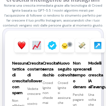
Noterai una crescita immediata grazie alla tecnologia di Crowd
Ignite basata su GPT-5.5. I nostri algoritmi mirati per
l'acquisizione di follower ci rendono lo strumento perfetto per
far crescere il tuo profilo Instagram, assicurandoti che i tuoi
contenuti vengano visti dalle persone giuste al momento giusto.
Nessuna
Crescita
Crescita
Nuovo
Non
Modelli
tattica
costante
senza
seguito
sprecare
di
di
di
rischio
coinvolto
tempo
crescita
crescita
follower
o
IA
Crowd
Crowd
con
denaro
all'avang
Ignite
Ignite
Vedete
spam
non
si
crescere
Perché
Una
chiede
assicura
il
pagare
volta
Non
mai
che
vostro
un
che
affidarti