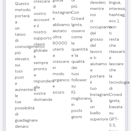
crescere
desideri,
lingua,
Questo
di
più.
il
mentre
interessi,
metodo
Instagram
Con
vostro
noi
hashtag,
porterà
e
Crowd
account
ci
ecc.),
a
abbiamo
Ignite,
e il
occupiamo
non
un
aiutato
osservi
nostro
del
ti
tasso
oltre
come
supporto
grosso
resta
di
80.000
la
clienti
del
che
coinvolgimento
utenti
quantità
globale
lavoro
rilassarti
più
a
e la
è
e ti
e
elevato
crescere
qualità
sempre
aiutiamo
lasciare
sui
in
dei
pronto
a
che
tuoi
modo
tuoi
a
portare
la
post
organico
follower
rispondere
il
tecnologia
e
e
su
alle
tuo
di
aumenterà
sicuro.
IG
vostre
Instagram
Crowd
le
migliorano
domande.
a
Ignite,
tue
in
un
basata
possibilità
pochi
livello
su
di
giorni.
superiore.
GPT-
guadagnare
5.5,
denaro