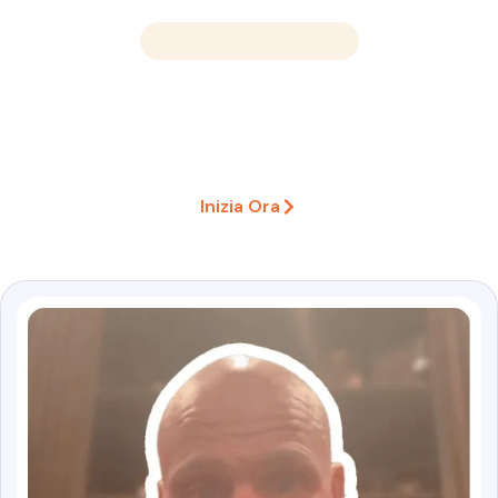
Bacheca dell'amore
Cosa dicono i clienti del nostro
servizio di crescita su Instagram ♥
Inizia Ora