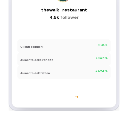
thewalk_restaurant
4,9k
follower
Aumento dei follower: +3,8k
600+
Clienti acquisiti
+845%
Aumento delle vendite
+424%
Aumento del traffico
Scopri di più