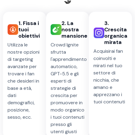
🤝
1. Fissa i
2. La
3.
tuoi
nostra
Crescita
obiettivi
mansione
organica
mirata
Utilizza le
Crowd Ignite
Acquisirai fan
nostre opzioni
sfrutta
coinvolti e
di targeting
l'apprendimento
mirati nel tuo
avanzate per
automatico,
settore di
trovare i fan
GPT-5.5 e gli
nicchia, che
che desideri in
esperti di
amano e
base a età,
strategie di
apprezzano i
dati
crescita per
tuoi contenuti
demografici,
promuovere in
posizione,
modo organico
sesso, ecc.
i tuoi contenuti
presso gli
utenti giusti