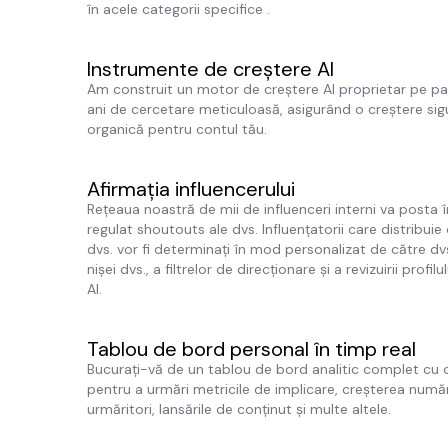
în acele categorii specifice
.
Instrumente de creștere AI
Am construit un motor de creștere AI proprietar pe pa
ani de cercetare meticuloasă, asigurând o creștere sigu
organică pentru contul tău.
Afirmația influencerului
Rețeaua noastră de mii de influenceri interni va posta
regulat shoutouts ale dvs. Influențatorii care distribuie
dvs. vor fi determinați în mod personalizat de către dv
nișei dvs., a filtrelor de direcționare și a revizuirii profilu
AI.
Tablou de bord personal în timp real
Bucurați-vă de un tablou de bord analitic complet cu 
pentru a urmări metricile de implicare, creșterea numă
urmăritori, lansările de conținut și multe altele.