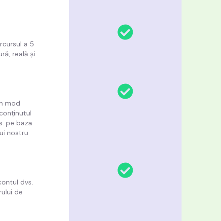
rcursul a 5
ră, reală și
 în mod
 conținutul
s. pe baza
lui nostru
contul dvs.
rului de