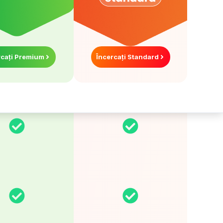
cați
Premium
Încercați
Standard