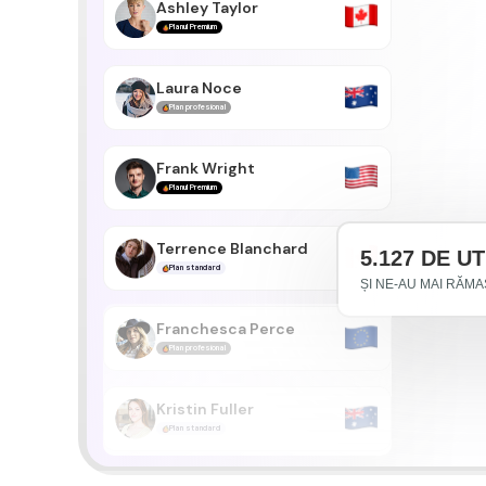
Ashley Taylor
Planul Premium
Laura Noce
Plan profesional
Frank Wright
Planul Premium
Terrence Blanchard
5.127 DE U
Plan standard
ȘI NE-AU MAI RĂM
Franchesca Perce
Plan profesional
Kristin Fuller
Plan standard