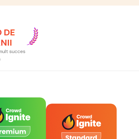
0 DE
NII
 mult succes
ă