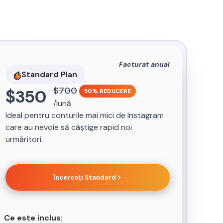
Facturat anual
Standard Plan
$
700
$
350
50% REDUCERE
/lună
Ideal pentru conturile mai mici de Instagram
care au nevoie să câștige rapid noi
urmăritori.
Încercați
Standard
Ce este inclus: