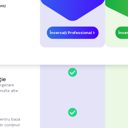
enți
Încercați
Professional
Încer
ție
argetare
 multe alte
 pentru baza
 în conținut