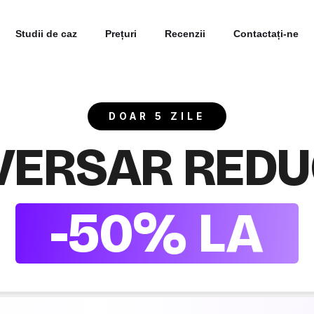
Studii de caz
Prețuri
Recenzii
Contactați-ne
DOAR 5 ZILE
VERSAR REDU
-50% LA