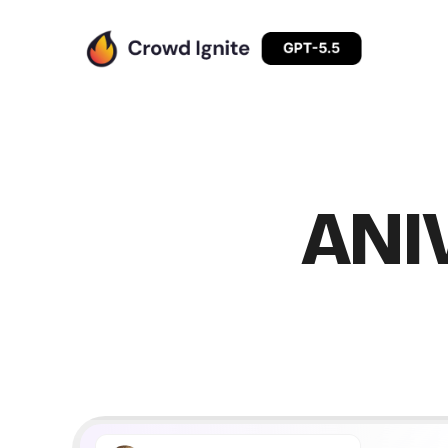
Franchesca Perce
Plan profesional
Kristin Fuller
Plan standard
Tim Yin
Plan profesional
ANI
Don Roche
Plan profesional
Guillaume Mache
Plan profesional
Sarah Klemens
Plan standard