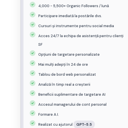
4,000 - 5,500+ Organic Followers / lună
Planul Premium
Participare imediată la postările dvs.
Terrence Blanchard
Cursuri și instrumente pentru social media
Plan standard
Acces 24/7 la echipa de asistență pentru clienți
SF
Opțiuni de targetare personalizate
Mai mulți adepți în 24 de ore
Tablou de bord web personalizat
Analiză în timp real a creșterii
Beneficii suplimentare de targetare AI
Accesul managerului de cont personal
Formare A.I.
Realizat cu ajutorul
GPT-5.5