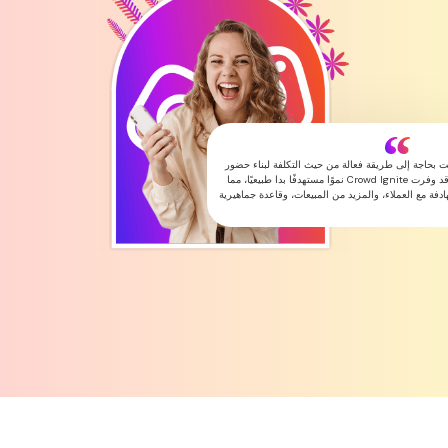
ليترفولك
ليترفولك
يقة فعالة من حيث التكلفة لبناء حضور
علامتي التجارية على الإنترنت. وقد وفرت Crowd Ignite نموًا مستهدفًا بدا طبيعيًا، مما
اء، والمزيد من المبيعات، وقاعدة جماهيرية