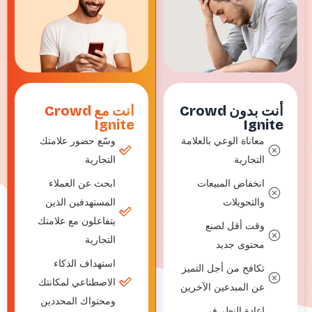
ت بدون
Crowd
أنت مع
Crowd
Ignite
Igni
معاناة الوعي بالعلامة
وسّع حضور علامتك
التجارية
التجارية
انخفاض المبيعات
ابحث عن العملاء
والتحويلات
المستهدفين الذين
يتفاعلون مع علامتك
وقت أقل لصنع
التجارية
محتوى جديد
استهداف الذكاء
تكافح من أجل التميز
الاصطناعي لمكانتك
عن المبدعين الآخرين
ومحتواك المحددين
إعادة النظر في