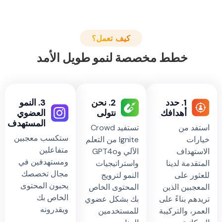
كيف تعمل؟
خطط مخصصة لنمو طويل الأمد
1. حدد
2. نحن
3. النمو
أهدافك
نتولى
العضوي
المستهدف
د من
تستفيد Crowd
ستكسب معجبين
ات
Ignite من التعلم
متفاعلين
هداف
الآلي وGPT4o
ومستهدفين في
دمة لدينا
واستراتيجيات
مجال تخصصك
ر على
النمو لترويج
يحبون المحتوى
بين الذين
المحتوى الخاص
الخاص بك
م بناءً على
بك بشكل عضوي
ويقدرونه
، والتركيبة
للمستخدمين