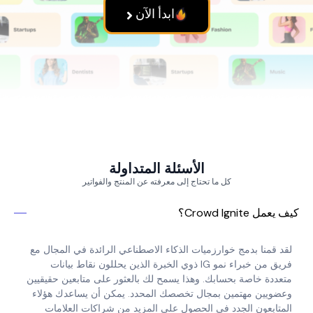
ابدأ الآن
الأسئلة المتداولة
كل ما تحتاج إلى معرفته عن المنتج والفواتير
Crowd Ign؟
منا بدمج خوارزميات الذكاء الاصطناعي الرائدة في المجال مع
فريق من خبراء نمو IG ذوي الخبرة الذين يحللون نقاط بيانات
ة خاصة بحسابك. وهذا يسمح لك بالعثور على متابعين حقيقيين
يين مهتمين بمجال تخصصك المحدد. يمكن أن يساعدك هؤلاء
بعون الجدد في الحصول على المزيد من شراكات العلامات