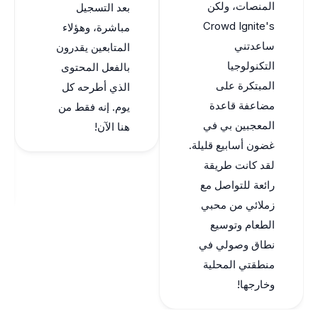
المنصات، ولكن
بعد التسجيل
فقط، 
Crowd Ignite's
مباشرة، وهؤلاء
التوا
ساعدتني
المتابعين يقدرون
جدد وا
التكنولوجيا
بالفعل المحتوى
لموسي
المبتكرة على
الذي أطرحه كل
مشكلة
مضاعفة قاعدة
يوم. إنه فقط من
بشدة
المعجبين بي في
هنا الآن!
Ignite
غضون أسابيع قليلة.
يتطلع 
لقد كانت طريقة
حضوره
رائعة للتواصل مع
agram.
زملائي من محبي
الطعام وتوسيع
نطاق وصولي في
منطقتي المحلية
وخارجها!