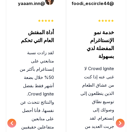
@zacknovak3
@yaaam.inn
@foodi_escircle44
خدمة نمو
أداة المفتش
تستح
الإنستاغرام
العام التي تحكم
واحد
المفضلة لدي
لقد زادت نسبة
لم أكن
بسهولة
متابعتي على
gnite
Crowd Ignite
لا
إنستاغرام بأكثر من
البداي
غنى عنه إذا كنت
50% خلال بضعة
المؤكد 
من عشاق الطعام
أشهر فقط بفضل
إنستج
الذين يتطلعون إلى
Crowd Ignite
.
بي للأ
توسيع نطاق
والنتائج تتحدث عن
حصولي
وصولك إلى
نفسها، فأنا أحصل
إنستغرام. لقد
على متابعين
جديد 
جربت العديد من
متفاعلين حقيقيين
غضون 