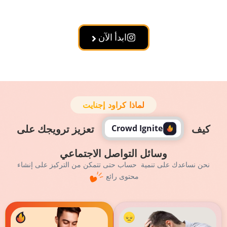
ابدأ الآن
لماذا كراود إجنايت
Crowd Ignite
ف
تعزيز ترويجك على
وسائل التواصل الاجتماعي
نساعدك على تنمية
حساب حتى تتمكن من التركيز على إنشاء
محتوى رائع